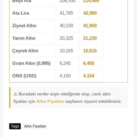
Beşli Ata
208,930
214,495
Ata Lira
41,785
42,900
Ziynet Altın
40,150
41,950
Yarım Altın
20,325
21,230
Çeyrek Altın
10,165
10,615
Gram Altın (0,995)
6,245
6,455
ONS (USD)
4,150
4,154
⚠️ Buradaki veriler arşiv niteliğinde olup, canlı altın
fiyatları için
Altın Fiyatları
sayfasını ziyaret edebilirsiniz.
Tags
Altın Fiyatları