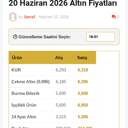
20 Haziran 2026 Altın Fiyatları
by
Sarraf
-
Haziran 20, 2026
0
🕒 Güncelleme Saatini Seçin:
Ürün
Alış
Satış
KUR
6,293
6,318
Çekme Altın (0,995)
6,185
6,395
Burma Bilezik
5,695
5,940
İşçilikli Ürün
5,695
6,950
14 Ayar Altın
3,315
5,305