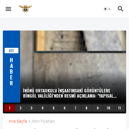
JET
H
A
B
E
R
İNÖNÜ ORTAOKULU İNŞAATINDAKI GÖRÜNTÜLERE
BINGÖL VALILIĞI'NDEN RESMI AÇIKLAMA: "YAPISAL
GÜVENLIK RISKI OLUŞMAYACAK"
1
2
3
4
5
6
7
8
9
10
11
Ana Sayfa
Altın Fiyatları