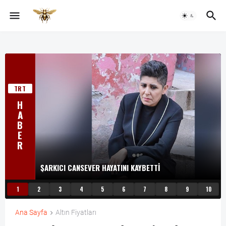
TRT
H
A
B
E
R
ŞARKICI CANSEVER HAYATINI KAYBETTI
1
2
3
4
5
6
7
8
9
10
Ana Sayfa
Altın Fiyatları