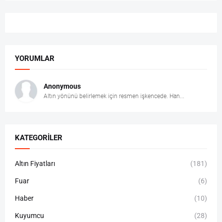
YORUMLAR
Anonymous
Altın yönünü belirlemek için resmen işkencede. Han...
KATEGORILER
Altın Fiyatları
(181)
Fuar
(6)
Haber
(10)
Kuyumcu
(28)