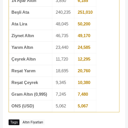
14 Ayar Altın
3,850
6,185
Beşli Ata
240,235
251,010
Ata Lira
48,045
50,200
Ziynet Altın
46,735
49,170
Yarım Altın
23,440
24,585
Çeyrek Altın
11,720
12,295
Reşat Yarım
18,695
20,760
Reşat Çeyrek
9,345
10,380
Gram Altın (0,995)
7,245
7,480
ONS (USD)
5,062
5,067
Tags
Altın Fiyatları