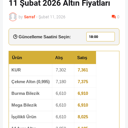
11 Şubat 2026 Altın Fiyatları
by
Sarraf
-
Şubat 11, 2026
0
🕒 Güncelleme Saatini Seçin:
Ürün
Alış
Satış
KUR
7,302
7,361
Çekme Altın (0,995)
7,180
7,375
Burma Bilezik
6,610
6,910
Mega Bilezik
6,610
6,910
İşçilikli Ürün
6,610
8,025