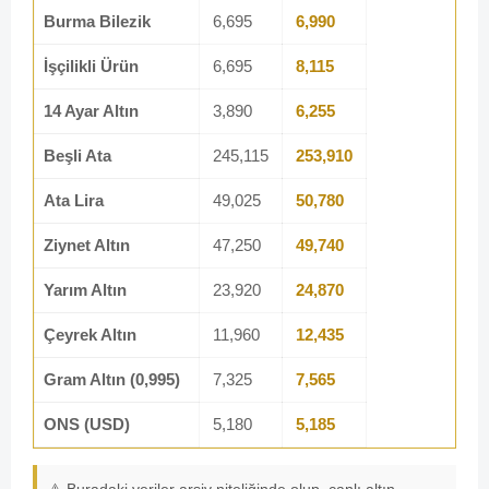
Burma Bilezik
6,695
6,990
İşçilikli Ürün
6,695
8,115
14 Ayar Altın
3,890
6,255
Beşli Ata
245,115
253,910
Ata Lira
49,025
50,780
Ziynet Altın
47,250
49,740
Yarım Altın
23,920
24,870
Çeyrek Altın
11,960
12,435
Gram Altın (0,995)
7,325
7,565
ONS (USD)
5,180
5,185