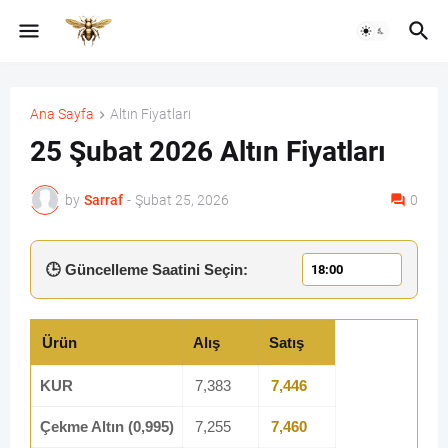
Ana Sayfa
Altın Fiyatları
25 Şubat 2026 Altın Fiyatları
by
Sarraf
-
Şubat 25, 2026
0
🕒 Güncelleme Saatini Seçin:
Ürün
Alış
Satış
KUR
7,383
7,446
Çekme Altın (0,995)
7,255
7,460