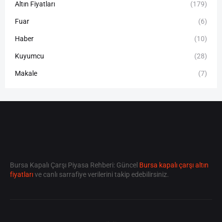
Altın Fiyatları
(179)
Fuar
(6)
Haber
(10)
Kuyumcu
(28)
Makale
(7)
Bursa Kapalı Çarşı Piyasa Rehberi: Güncel
Bursa kapalı çarşı altın
fiyatları
ve canlı sarrafiye verilerini takip edebilirsiniz.