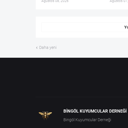
Ağustos 08, 2026
Ağustos 07
Y
Daha yeni
BINGÖL KUYUMCULAR DERNEĞI
Bingöl Kuyumcular Derneği