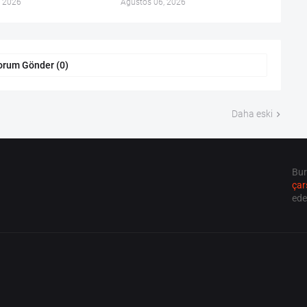
, 2026
Ağustos 06, 2026
orum Gönder (0)
Daha eski
Bur
çarş
ede