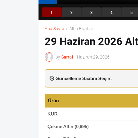
1
2
3
4
5
Ana Sayfa
Altın Fiyatları
29 Haziran 2026 Altı
by
Sarraf
-
Haziran 29, 2026
🕒 Güncelleme Saatini Seçin:
Ürün
KUR
Çekme Altın (0,995)