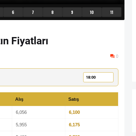
6
7
8
9
10
11
n Fiyatları
0
Alış
Satış
6,056
6,100
5,955
6,175