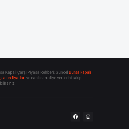
sa Kapalı Çarşı Piyasa Rehberi: Güncel
Bursa kapalı
ı altın fiyatları
ve canlı sarrafiye verilerini takip
bilirsiniz.