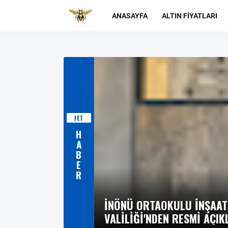
ANASAYFA
ALTIN FIYATLARI
AATINDAKI GÖRÜNTÜLERE BINGÖL
ÇIKLAMA: "YAPISAL GÜVENLIK RISKI