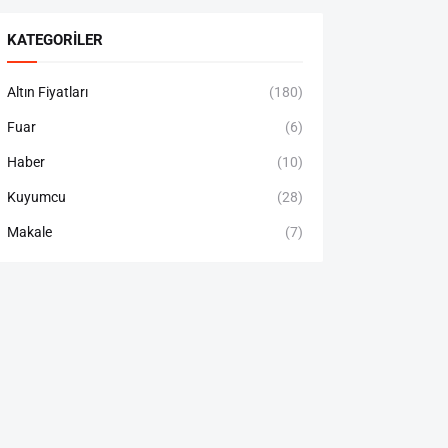
KATEGORILER
Altın Fiyatları
(180)
Fuar
(6)
Haber
(10)
Kuyumcu
(28)
Makale
(7)