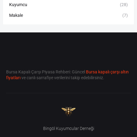
Kuyumcu
(28)
Makale
(7)
Bursa Kapalı Çarşı Piyasa Rehberi: Güncel
Bursa kapalı çarşı altın
fiyatları
ve canlı sarrafiye verilerini takip edebilirsiniz.
Bingöl Kuyumcular Derneği