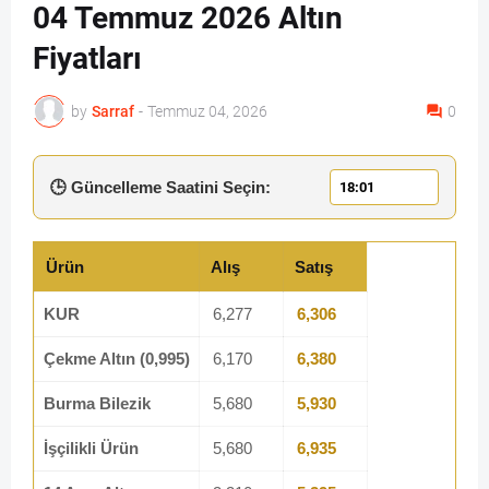
04 Temmuz 2026 Altın
Fiyatları
by
Sarraf
-
Temmuz 04, 2026
0
🕒 Güncelleme Saatini Seçin:
Ürün
Alış
Satış
KUR
6,277
6,306
Çekme Altın (0,995)
6,170
6,380
Burma Bilezik
5,680
5,930
İşçilikli Ürün
5,680
6,935