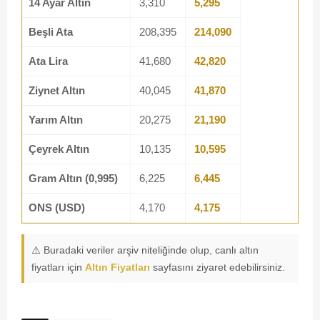
14 Ayar Altın
3,310
5,295
Beşli Ata
208,395
214,090
Ata Lira
41,680
42,820
Ziynet Altın
40,045
41,870
Yarım Altın
20,275
21,190
Çeyrek Altın
10,135
10,595
Gram Altın (0,995)
6,225
6,445
ONS (USD)
4,170
4,175
⚠️ Buradaki veriler arşiv niteliğinde olup, canlı altın
fiyatları için
Altın Fiyatları
sayfasını ziyaret edebilirsiniz.