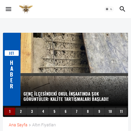
JET
H
A
B
E
R
GENÇ İLÇESINDEKI OKUL İNŞAATINDA ŞOK
GÖRÜNTÜLER: KALITE TARTIŞMALARI BAŞLADI!
1
2
3
4
5
6
7
8
9
10
11
Ana Sayfa
Altın Fiyatları